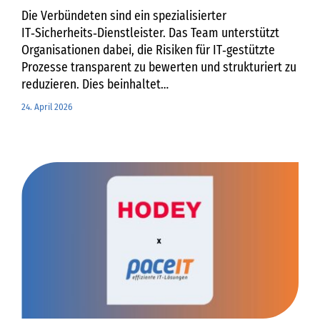
Die Verbündeten sind ein spezialisierter
IT‑Sicherheits‑Dienstleister. Das Team unterstützt
Organisationen dabei, die Risiken für IT‑gestützte
Prozesse transparent zu bewerten und strukturiert zu
reduzieren. Dies beinhaltet
IT‑Sicherheits‑Assessments, die Bewertung von
24. April 2026
Sicherheitsrisiken sowie die Ableitung angemessener
Maßnahmen auf Basis wirtschaftlicher
IT‑Sicherheits‑Konzepte. Mit der steigenden Anzahl
an Kunden wurde es für Die Verbündeten notwendig,
ihre bisher selbst betriebene Enginsight‑Umgebung
abzulösen und in eine flexible, hochverfügbare
Managed‑Umgebung zu überführen. Ziel war es, die
Resilienz der von ihnen betreuten Organisationen -
ihrer Verbündeten - nachhaltig zu stärken.