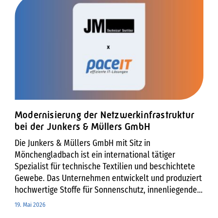
Modernisierung der Netzwerkinfrastruktur
bei der ​Junkers & Müllers GmbH
Die Junkers & Müllers GmbH mit Sitz in
Mönchengladbach ist ein international tätiger
Spezialist für technische Textilien und beschichtete
Gewebe. Das Unternehmen entwickelt und produziert
hochwertige Stoffe für Sonnenschutz, innenliegenden
Sicht- und Blendschutz, Akustiklösungen sowie textile
19. Mai 2026
Architektur und digitale Druckanwendungen. Mit