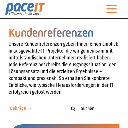
Zum
Togg
Inhalt
springen
Navi
Startseite
Kundenreferenzen
Unternehmen
Unsere Kundenreferenzen geben Ihnen einen Einblick
in ausgewählte IT-Projekte, die wir gemeinsam mit
Leistungen
mittelständischen Unternehmen realisiert haben.
Jede Referenz beschreibt die Ausgangssituation, den
Managed Services
Lösungsansatz und die erzielten Ergebnisse –
kompakt und praxisnah. So erhalten Sie konkrete
IT-Magazin
Einblicke, wie typische Herausforderungen in der IT
erfolgreich gelöst werden.
Kontakt
Suche
Beiträge
Technischer Support
nach: