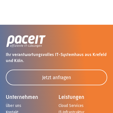
zuverlässig miteinander verbindet.
Unternehmen in der Gesundheitsbranche.
Ihr verantwortungsvolles IT-Systemhaus aus Krefeld
und Köln.
Jetzt anfragen
Unternehmen
Leistungen
Über uns
Cloud Services
Kontakt
IT-Infrastruktur