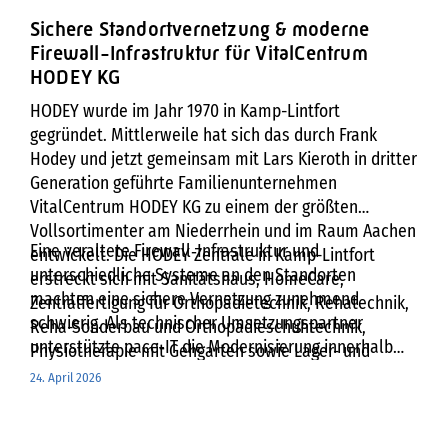
Sichere Standortvernetzung & moderne
Firewall-Infrastruktur für VitalCentrum
HODEY KG
HODEY wurde im Jahr 1970 in Kamp-Lintfort
gegründet. Mittlerweile hat sich das durch Frank
Hodey und jetzt gemeinsam mit Lars Kieroth in dritter
Generation geführte Familienunternehmen
VitalCentrum HODEY KG zu einem der größten
Vollsortimenter am Niederrhein und im Raum Aachen
Eine veraltete Firewall‑Infrastruktur und
entwickelt. Die HODEY Zentrale in Kamp-Lintfort
unterschiedliche Systeme an den Standorten
erstreckt sich mit Sanitätshaus, HomeCare,
machten eine sichere Vernetzung zunehmend
Zentralfertigung für Orthopädietechnik, Rehatechnik,
schwierig. Als technischer Umsetzungspartner
Reha-Sonderbau und Orthopädieschuhtechnik,
unterstützte pace‑IT die Modernisierung innerhalb
Physiotherapie mit Gehgarten sowie Lager- und
der bestehenden Managed‑Service‑Umgebung des
Logistikzentrum über eine Fläche von insgesamt
24. April 2026
betreibenden Telekommunikationsanbieters. Ziel war
8.400 qm. HODEY zählt als Mitglied der
eine moderne, zentral gesteuerte Firewall‑Lösung,
Leistungsgesellschaft rehaVital Gesundheitsservice
die den Betrieb schützt und alle Standorte
GmbH mit zu den bundesweit führenden