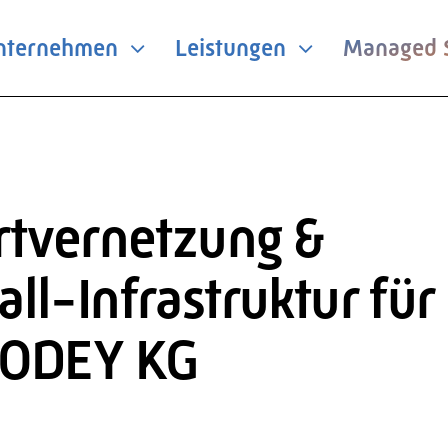
nternehmen
Leistungen
Managed S
vernetzung & moderne Firewall-Infrastruktur für VitalCentrum HODEY KG
rtvernetzung &
l-Infrastruktur für
HODEY KG