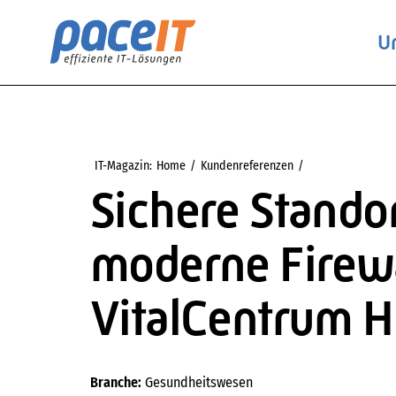
Zum
Inhalt
U
springen
IT-Magazin:
Home
Kundenreferenzen
Sichere Standort
Sichere Stando
moderne Firewal
VitalCentrum 
Branche:
Gesundheitswesen