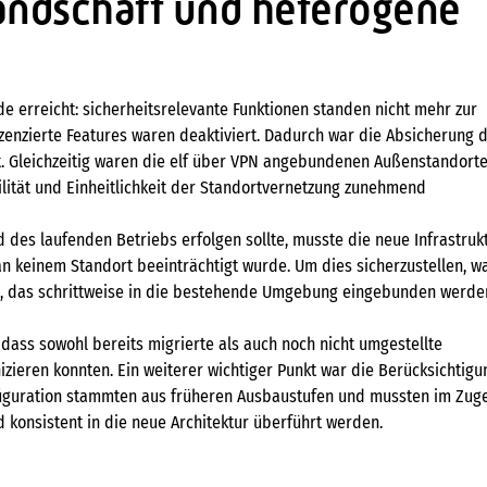
Landschaft und heterogene
de erreicht: sicherheitsrelevante Funktionen standen nicht mehr zur
zenzierte Features waren deaktiviert. Dadurch war die Absicherung 
t. Gleichzeitig waren die elf über VPN angebundenen Außenstandort
ilität und Einheitlichkeit der Standortvernetzung zunehmend
des laufenden Betriebs erfolgen sollte, musste die neue Infrastruk
an keinem Standort beeinträchtigt wurde. Um dies sicherzustellen, w
en, das schrittweise in die bestehende Umgebung eingebunden werde
, dass sowohl bereits migrierte als auch noch nicht umgestellte
zieren konnten. Ein weiterer wichtiger Punkt war die Berücksichtigu
nfiguration stammten aus früheren Ausbaustufen und mussten im Zug
 konsistent in die neue Architektur überführt werden.