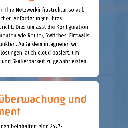
 Ihre Netzwerkinfrastruktur so auf,
ischen Anforderungen Ihres
icht. Dies umfasst die Konfiguration
nten wie Router, Switches, Firewalls
nkten. Außerdem integrieren wir
slösungen, auch cloud basiert, um
t und Skalierbarkeit zu gewährleisten.
überwachung und
ment
ngen beinhalten eine 24/7-