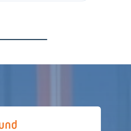
 nutzbar
 und