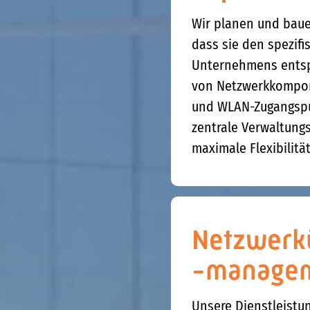
Wir planen und bauen
dass sie den spezif
Unternehmens entspr
von Netzwerkkompone
und WLAN-Zugangspu
zentrale Verwaltung
maximale Flexibilitä
Netzwerk
-manage
Unsere Dienstleistu