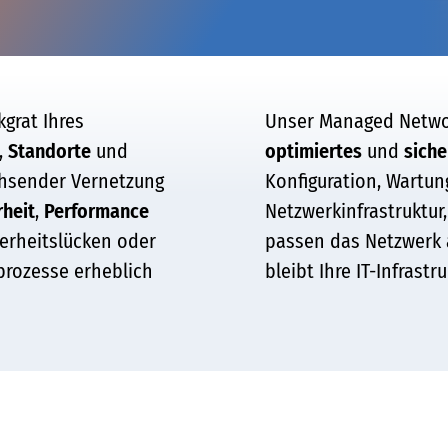
kgrat Ihres
Unser Managed Networ
,
Standorte
und
optimiertes
und
siche
hsender Vernetzung
Konfiguration, Wartu
rheit
,
Performance
Netzwerkinfrastruktur
herheitslücken oder
passen das Netzwerk 
prozesse erheblich
bleibt Ihre IT-Infrastr