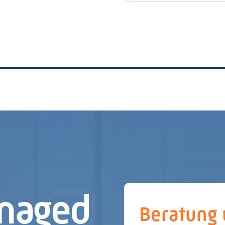
achen wir diese Vorteile für Sie
naged
Beratung