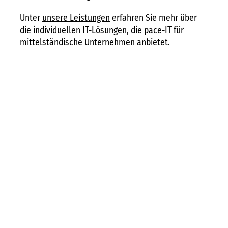
Unter
unsere Leistungen
erfahren Sie mehr über
die individuellen IT-Lösungen, die pace-IT für
mittelständische Unternehmen anbietet.
Unsere
Vision als
Arbeitgeber
Bei pace-IT streben wir danach, ein offenes und
inspirierendes Arbeitsumfeld zu schaffen, in dem
technikbegeisterte und humorvolle
Mitarbeiter/innen Verantwortung übernehmen und
aktiv an der Zukunft der IT mitwirken können. Wir
fördern Teamgeist, Wertschätzung und persönliche