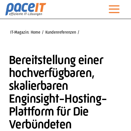
Zum
Togg
Inhalt
springen
Navi
Startseite
IT-Magazin:
Home
Kundenreferenzen
Bereitstellung einer hochverfügbaren, skalierbaren Enginsight-
Unternehmen
Hosting-Plattform für Die Verbündeten
Leistungen
Bereitstellung einer
hochverfügbaren,
Managed Services
skalierbaren
IT-Magazin
Enginsight-Hosting-
Kontakt
Plattform für Die
Technischer Support
Verbündeten