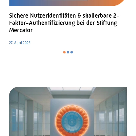
KI-Lösung
IT-Notfall
Infrastruk
handeln st
Sichere Nutzeridentitäten & skalierbare 2-
21. Januar 2026
22. April 2026
Faktor-Authentifizierung bei der Stiftung
Mercator
27. April 2026