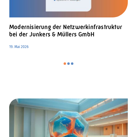
Bereitstel
Sichere S
skalierbar
Firewall-I
Modernisierung der Netzwerkinfrastruktur
für Die V
HODEY KG
bei der ​Junkers & Müllers GmbH
24. April 2026
24. April 2026
19. Mai 2026