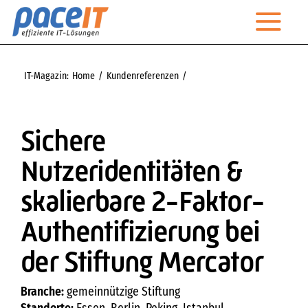
Zum
Togg
Inhalt
springen
Navi
Startseite
IT-Magazin:
Home
Kundenreferenzen
Sichere Nutzeridentitäten & skalierbare 2-Faktor-
Unternehmen
Authentifizierung bei der Stiftung Mercator
Leistungen
Sichere
Nutzeridentitäten &
Managed Services
skalierbare 2-Faktor-
IT-Magazin
Authentifizierung bei
Kontakt
der Stiftung Mercator
Technischer Support
Branche:
gemeinnützige Stiftung