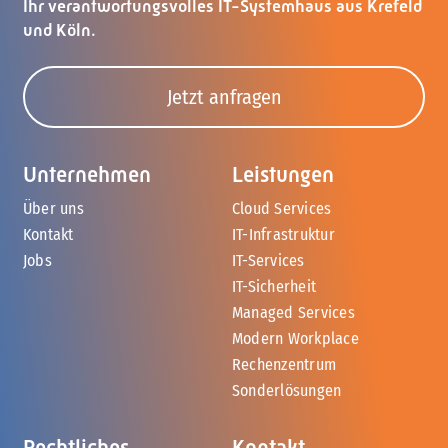
verlängerter Arm Ihrer internen IT
oder sogar als
Ihr verantwortungsvolles IT-Systemhaus aus Krefeld
deren Ersatz, falls keine interne IT vorhanden ist.
und Köln.
Jetzt anfragen
Unternehmen
Leistungen
Über uns
Cloud Services
Kontakt
IT-Infrastruktur
Jobs
IT-Services
IT-Sicherheit
Managed Services
Modern Workplace
Rechenzentrum
Sonderlösungen
Rechtliches
Kontakt