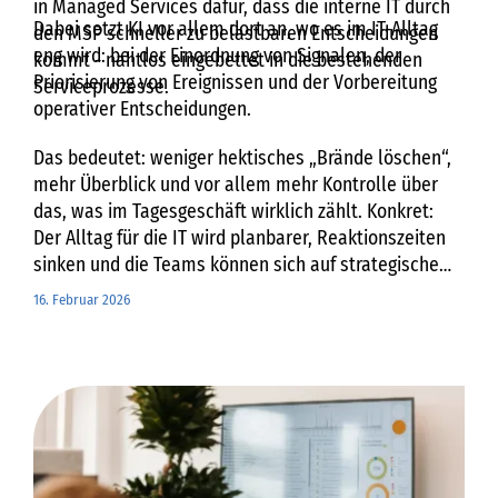
in Managed Services dafür, dass die interne IT durch
Dabei setzt KI vor allem dort an, wo es im IT-Alltag
den MSP schneller zu belastbaren Entscheidungen
eng wird: bei der Einordnung von Signalen, der
kommt - nahtlos eingebettet in die bestehenden
Priorisierung von Ereignissen und der Vorbereitung
Serviceprozesse.
operativer Entscheidungen.
Das bedeutet: weniger hektisches „Brände löschen“,
mehr Überblick und vor allem mehr Kontrolle über
das, was im Tagesgeschäft wirklich zählt. Konkret:
Der Alltag für die IT wird planbarer, Reaktionszeiten
sinken und die Teams können sich auf strategische
Themen konzentrieren.
16. Februar 2026