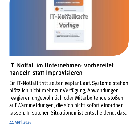
IT-Notfall im Unternehmen: vorbereitet
handeln statt improvisieren
Ein IT‑Notfall tritt selten geplant auf. Systeme stehen
plötzlich nicht mehr zur Verfügung, Anwendungen
reagieren ungewöhnlich oder Mitarbeitende stoßen
auf Warnmeldungen, die sich nicht sofort einordnen
lassen. In solchen Situationen ist entscheidend, dass
das Vorgehen klar ist – unabhängig davon, ob es sich
22. April 2026
um einen technischen Ausfall oder um einen
sicherheitsrelevanten Vorfall handelt.