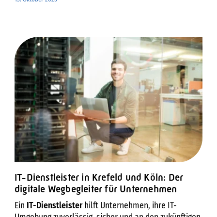
Vorausschauende Unternehmen nutzen diesen
lückenlose Identitätsprüfung, minimale
Anlass, um Sicherheit und Compliance gemeinsam zu
Zugriffsrechte und permanente Überwachung aller
denken.
Netzwerkaktivitäten.
IT-Dienstleister in Krefeld und Köln: Der
digitale Wegbegleiter für Unternehmen
Ein
IT-Dienstleister
hilft Unternehmen, ihre IT-