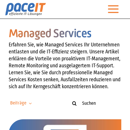
Zum
Togg
Inhalt
springen
Navi
Startseite
Managed Services
Unternehmen
Erfahren Sie, wie Managed Services Ihr Unternehmen
entlasten und die IT-Effizienz steigern. Unsere Artikel
Leistungen
erklären die Vorteile von proaktivem IT-Management,
Remote Monitoring und ausgelagertem IT-Support.
Managed Services
Lernen Sie, wie Sie durch professionelle Managed
Services Kosten senken, Ausfallzeiten reduzieren und
IT-Magazin
sich auf Ihr Kerngeschäft konzentrieren können.
Suche
Kontakt
Beiträge
nach:
Technischer Support