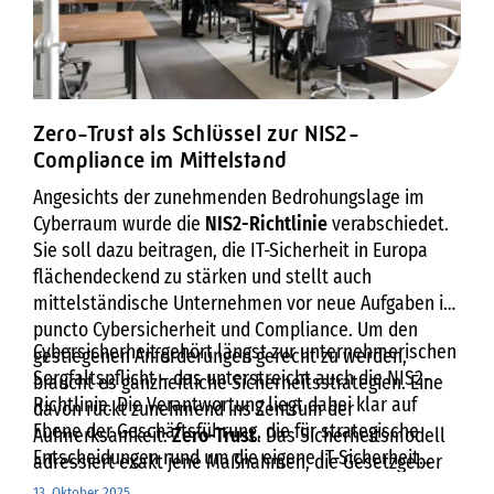
Zero-Trust als Schlüssel zur NIS2-
Compliance im Mittelstand
Angesichts der zunehmenden Bedrohungslage im
Cyberraum wurde die
NIS2-Richtlinie
verabschiedet.
Sie soll dazu beitragen, die IT-Sicherheit in Europa
flächendeckend zu stärken und stellt auch
mittelständische Unternehmen vor neue Aufgaben in
puncto Cybersicherheit und Compliance. Um den
Cybersicherheit gehört längst zur unternehmerischen
gestiegenen Anforderungen gerecht zu werden,
Sorgfaltspflicht – das unterstreicht auch die NIS2-
braucht es ganzheitliche Sicherheitsstrategien. Eine
Richtlinie. Die Verantwortung liegt dabei klar auf
davon rückt zunehmend ins Zentrum der
Ebene der Geschäftsführung, die für strategische
Aufmerksamkeit:
Zero-Trust
. Das Sicherheitsmodell
Entscheidungen rund um die eigene IT-Sicherheit
adressiert exakt jene Maßnahmen, die Gesetzgeber
künftig stärker in die Pflicht genommen wird.
und Cyberkriminelle gleichermaßen definieren:
13. Oktober 2025