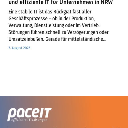
und effiziente IT für Unternehmen in NRW
Eine stabile IT ist das Rückgrat fast aller
Geschäftsprozesse – ob in der Produktion,
Verwaltung, Dienstleistung oder im Vertrieb.
Störungen führen schnell zu Verzögerungen oder
Umsatzeinbußen. Gerade für mittelständische
Unternehmen, die nicht über eigene große IT-
7. August 2025
Abteilungen verfügen, ist die Zusammenarbeit mit
einem Full-Service IT-Systemhaus der Schlüssel, um
die eigene Wettbewerbsfähigkeit nachhaltig zu
sichern. Als
IT-Systemhaus in Krefeld und Köln
unterstützen wir mittelständische Unternehmen in
ganz
Nordrhein-Westfalen
mit Full-Service IT-
Lösungen und Managed Services. Von der IT-Beratung
über die Beschaffung von Hard- und Software bis zur
Installation, Integration und dem Betrieb, Monitoring
und die stetige Optimierung der Systeme erhalten Sie
alles aus einer Hand. Wir agieren dabei entweder als