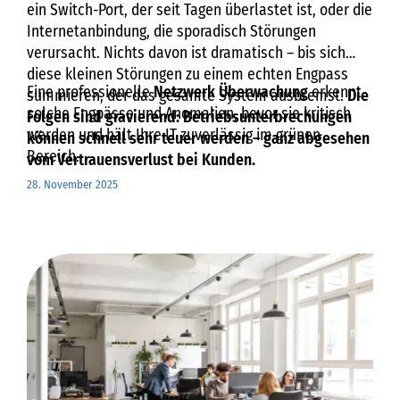
ein Switch-Port, der seit Tagen überlastet ist, oder die
Internetanbindung, die sporadisch Störungen
verursacht. Nichts davon ist dramatisch – bis sich
diese kleinen Störungen zu einem echten Engpass
Eine professionelle
Netzwerk Überwachung
erkennt
summieren, der das gesamte System ausbremst.
Die
solche Engpässe und Anomalien, bevor sie kritisch
Folgen sind gravierend: Betriebsunterbrechungen
werden und hält Ihre IT zuverlässig im grünen
können schnell sehr teuer werden – ganz abgesehen
Bereich.
vom Vertrauensverlust bei Kunden.
28. November 2025