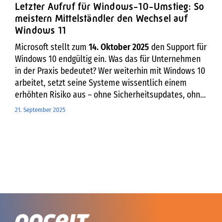
Letzter Aufruf für Windows-10-Umstieg: So
meistern Mittelständler den Wechsel auf
Windows 11
Microsoft stellt zum
14. Oktober 2025
den Support für
Windows 10 endgültig ein. Was das für Unternehmen
in der Praxis bedeutet? Wer weiterhin mit Windows 10
arbeitet, setzt seine Systeme wissentlich einem
erhöhten Risiko aus – ohne Sicherheitsupdates, ohne
Patches, ohne Support. Für IT-Verantwortliche im
21. September 2025
Mittelstand ist der Wechsel zu Windows 11 daher
nicht nur eine technische Entscheidung. Es geht um
Sicherheit, Compliance und Zukunftssicherheit der
eigenen IT-Umgebung.