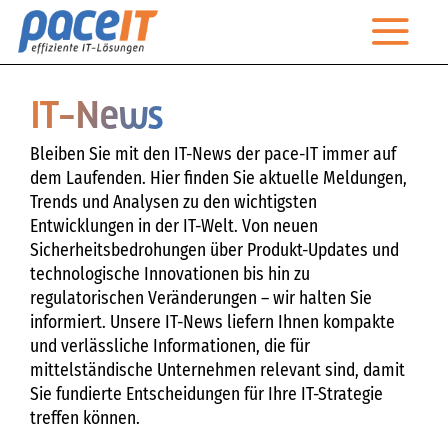
Zum
Togg
Inhalt
springen
Navi
Startseite
IT-News
Unternehmen
Bleiben Sie mit den IT-News der pace-IT immer auf
dem Laufenden. Hier finden Sie aktuelle Meldungen,
Leistungen
Trends und Analysen zu den wichtigsten
Entwicklungen in der IT-Welt. Von neuen
Managed Services
Sicherheitsbedrohungen über Produkt-Updates und
technologische Innovationen bis hin zu
IT-Magazin
regulatorischen Veränderungen – wir halten Sie
informiert. Unsere IT-News liefern Ihnen kompakte
Kontakt
und verlässliche Informationen, die für
mittelständische Unternehmen relevant sind, damit
Sie fundierte Entscheidungen für Ihre IT-Strategie
Technischer Support
treffen können.