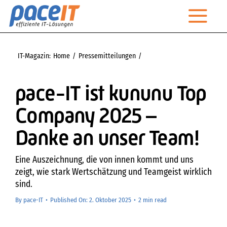
Zum
Togg
Inhalt
springen
Navi
Startseite
IT-Magazin:
Home
Pressemitteilungen
pace-IT ist kununu Top Company 2025 – Danke an unser Team!
Unternehmen
pace-IT ist kununu Top
Leistungen
Company 2025 –
Managed Services
Danke an unser Team!
IT-Magazin
Eine Auszeichnung, die von innen kommt und uns
zeigt, wie stark Wertschätzung und Teamgeist wirklich
Kontakt
sind.
Technischer Support
By
pace-IT
•
Published On: 2. Oktober 2025
•
2 min read